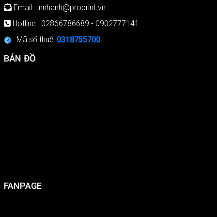
Email : innhanh@proprint.vn
Hotline : 02866786689 - 0902777141
Mã số thuế:
0318755700
BẢN ĐỒ
FANPAGE